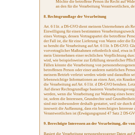
Möchte die betroffene Person ihr Recht auf Wider
an den für die Verarbeitung Verantwortlichen, de
8. Rechtsgrundlage der Verarbeitung
Art. 6 I lit. a DS-GVO dient meinem Unternehmen als Re
Einwilligung für einen bestimmten Verarbeitungszweck 
eines Vertrags, dessen Vertragspartei die betroffene Pers
der Fall ist, die für eine Lieferung von Waren oder die
so beruht die Verarbeitung auf Art. 6 I lit. b DS-GVO. G
vorvertraglicher Maßnahmen erforderlich sind, etwa in 
mein Unternehmen einer rechtlichen Verpflichtung durc
wird, wie beispielsweise zur Erfüllung steuerlicher Pflich
Fällen könnte die Verarbeitung von personenbezogenen 
betroffenen Person oder einer anderen natürlichen Perso
meinem Betrieb verletzt werden würde und daraufhin sei
lebenswichtige Informationen an einen Arzt, ein Krank
die Verarbeitung auf Art. 6 I lit. d DS-GVO beruhen. Let
Auf dieser Rechtsgrundlage basieren Verarbeitungsvorg
werden, wenn die Verarbeitung zur Wahrung eines berech
ist, sofern die Interessen, Grundrechte und Grundfreihe
sind mir insbesondere deshalb gestattet, weil sie durch
insoweit die Auffassung, dass ein berechtigtes Interes
Verantwortlichen ist (Erwägungsgrund 47 Satz 2 DS-GV
9. Berechtigte Interessen an der Verarbeitung, die v
Basiert die Verarbeitung personenbezogener Daten auf Ar