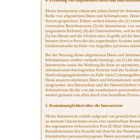
4. Erfassung von allgemeinen Daten und Information
Meine Internetseite erfasst mit jedem Aufruf der Interne
Reihe von allgemeinen Daten und Informationen. Diese
Servers gespeichert. Erfasst werden können die (1) ve
verwendete Betriebssystem, (3) die Internetseite, von w
(sogenannte Referrer), (4) die Unterwebseiten, welche ü
(5) das Datum und die Uhrzeit eines Zugriffs auf die Inter
Internet-Service-Provider des zugreifenden Systems und 
Gefahrenabwehr im Falle von Angriffen auf meine info
Bei der Nutzung dieser allgemeinen Daten und Informati
Informationen werden vielmehr benötigt, um (1) die Inhal
Internetseite sowie die Werbung für diese zu optimieren
informationstechnologischen Systeme und der Technik m
Strafverfolgungsbehörden im Falle eines Cyberangriffes
Diese anonym erhobenen Daten und Informationen werden 
ausgewertet, den Datenschutz und die Datensicherheit 
Schutzniveau für die von mir verarbeiteten personenbe
werden getrennt von allen durch eine betroffene Perso
5. Kontaktmöglichkeit über die Internetseite
Meine Internetseite enthält aufgrund von gesetzlichen 
zu meinem Unternehmen sowie eine unmittelbare Kommun
der sogenannten elektronischen Post (E-Mail-Adresse) um
Kontaktformular den Kontakt mit dem für die Verarbeit
übermittelten personenbezogenen Daten automatisch gesp