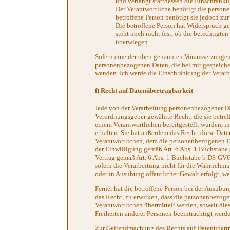
und verlangt stattdessen die Einschrän
Der Verantwortliche benötigt die persone
betroffene Person benötigt sie jedoch 
Die betroffene Person hat Widerspruch g
steht noch nicht fest, ob die berechtigt
überwiegen.
Sofern eine der oben genannten Voraussetzungen
personenbezogenen Daten, die bei mir gespeicher
wenden. Ich werde die Einschränkung der Verarb
f) Recht auf Datenübertragbarkeit
Jede von der Verarbeitung personenbezogener Da
Verordnungsgeber gewährte Recht, die sie betre
einem Verantwortlichen bereitgestellt wurden, i
erhalten. Sie hat außerdem das Recht, diese Da
Verantwortlichen, dem die personenbezogenen Dat
der Einwilligung gemäß Art. 6 Abs. 1 Buchstabe
Vertrag gemäß Art. 6 Abs. 1 Buchstabe b DS-GVO 
sofern die Verarbeitung nicht für die Wahrnehmung
oder in Ausübung öffentlicher Gewalt erfolgt, w
Ferner hat die betroffene Person bei der Ausübu
das Recht, zu erwirken, dass die personenbezog
Verantwortlichen übermittelt werden, soweit die
Freiheiten anderer Personen beeinträchtigt werd
Zur Geltendmachung des Rechts auf Datenübertra