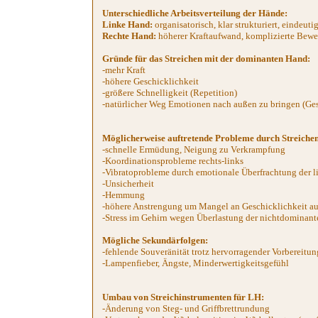
Unterschiedliche Arbeitsverteilung der Hände:
Linke Hand:
organisatorisch, klar strukturiert, eindeuti
Rechte Hand:
höherer Kraftaufwand, komplizierte Beweg
Gründe für das Streichen mit der dominanten Hand:
-mehr Kraft
-höhere Geschicklichkeit
-größere Schnelligkeit (Repetition)
-natürlicher Weg Emotionen nach außen zu bringen (Ges
Möglicherweise auftretende Probleme durch Streiche
-schnelle Ermüdung, Neigung zu Verkrampfung
-Koordinationsprobleme rechts-links
-Vibratoprobleme durch emotionale Überfrachtung der l
-Unsicherheit
-Hemmung
-höhere Anstrengung um Mangel an Geschicklichkeit a
-Stress im Gehirn wegen Überlastung der nichtdominant
Mögliche Sekundärfolgen:
-fehlende Souveränität trotz hervorragender Vorbereitun
-Lampenfieber, Ängste, Minderwertigkeitsgefühl
Umbau von Streichinstrumenten für LH:
-Änderung von Steg- und Griffbrettrundung